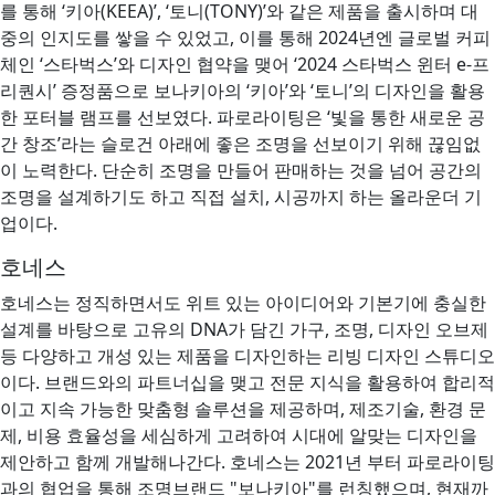
를 통해 ‘키아(KEEA)’, ‘토니(TONY)’와 같은 제품을 출시하며 대
중의 인지도를 쌓을 수 있었고, 이를 통해 2024년엔 글로벌 커피
체인 ‘스타벅스’와 디자인 협약을 맺어 ‘2024 스타벅스 윈터 e-프
리퀀시’ 증정품으로 보나키아의 ‘키아’와 ‘토니’의 디자인을 활용
한 포터블 램프를 선보였다. 파로라이팅은 ‘빛을 통한 새로운 공
간 창조’라는 슬로건 아래에 좋은 조명을 선보이기 위해 끊임없
이 노력한다. 단순히 조명을 만들어 판매하는 것을 넘어 공간의
조명을 설계하기도 하고 직접 설치, 시공까지 하는 올라운더 기
업이다.
호네스
호네스는 정직하면서도 위트 있는 아이디어와 기본기에 충실한
설계를 바탕으로 고유의 DNA가 담긴 가구, 조명, 디자인 오브제
등 다양하고 개성 있는 제품을 디자인하는 리빙 디자인 스튜디오
이다. 브랜드와의 파트너십을 맺고 전문 지식을 활용하여 합리적
이고 지속 가능한 맞춤형 솔루션을 제공하며, 제조기술, 환경 문
제, 비용 효율성을 세심하게 고려하여 시대에 알맞는 디자인을
제안하고 함께 개발해나간다. 호네스는 2021년 부터 파로라이팅
과의 협업을 통해 조명브랜드 "보나키아"를 런칭했으며, 현재까