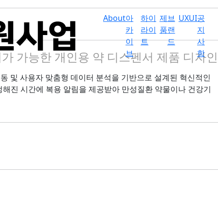
About
아
하이
제
브
UXUI
공
카
라이
품
랜
지
이
트
드
사
브
항
가 가능한 개인용 약 디스펜서 제품 디자인
연동 및 사용자 맞춤형 데이터 분석을 기반으로 설계된 혁신적인
 정해진 시간에 복용 알림을 제공받아 만성질환 약물이나 건강기