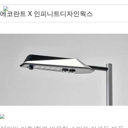
에코란트 X 인피니트디자인웍스