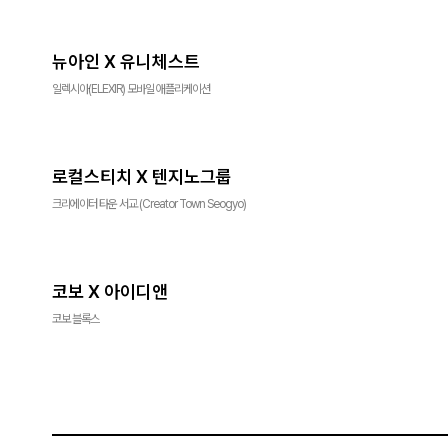
뉴아인 X 유니체스트
일렉시아(ELEXIR) 모바일 애플리케이션
로컬스티치 X 텐지노그룹
크리에이터 타운 서교 (Creator Town Seogyo)
코보 X 아이디앤
코보 블록스