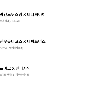
락앤드위즈덤 X 비디씨아이
호텔 리아(OTELLIA)
신우유비코스 X 디파트너스
ARMOT(발레파킹 로봇)
포비코 X 인디자인
스마트 원적외선 항문 케어 시트