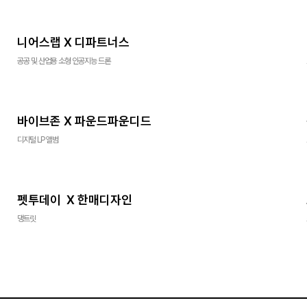
니어스랩 X 디파트너스
공공 및 산업용 소형 인공지능 드론
바이브존 X 파운드파운디드
디지털 LP 앨범
펫투데이 X 한매디자인
댕트릿